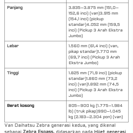
Panjang
3.835–3.875 mm (151,0–
152,6 inci) (van)3.915 mm
(154,1 inci) (pickup
standar)4.052 mm (159,5
inci) (Pickup 3 Arah Ekstra
Jumbo)
Lebar
1.560 mm (61,4 inci) (van,
pikap standar)1.770 mm
(69,7 inci) (Pickup 3 Arah
Ekstra Jumbo)
Tinggi
1.825 mm (71,9 inci) (pickup
standar)1.860 mm (73,2
inci) (van)1.892 mm (74,5
inci) (Pickup 3 Arah Ekstra
Jumbo)
Berat kosong
805–900 kg (1.775–1.984
lb) (truk pikap)990–1.045
kg (2.183–2.304 pon) (van)
Van Daihatsu Zebra generasi kedua, yang dikenal
sebagai
Zebra Espass,
didasarkan pada
Hijet generasi