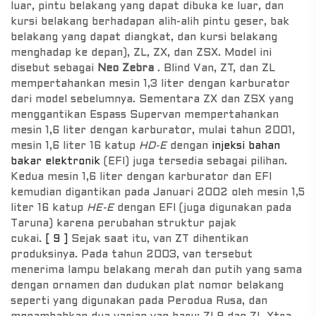
luar, pintu belakang yang dapat dibuka ke luar, dan
kursi belakang berhadapan alih-alih pintu geser, bak
belakang yang dapat diangkat, dan kursi belakang
menghadap ke depan), ZL, ZX, dan ZSX. Model ini
disebut sebagai
Neo Zebra
. Blind Van, ZT, dan ZL
mempertahankan mesin 1,3 liter dengan karburator
dari model sebelumnya. Sementara ZX dan ZSX yang
menggantikan Espass Supervan mempertahankan
mesin 1,6 liter dengan karburator, mulai tahun 2001,
mesin 1,6 liter 16 katup
HD-E
dengan
injeksi bahan
bakar elektronik
(EFI) juga tersedia sebagai pilihan.
Kedua mesin 1,6 liter dengan karburator dan EFI
kemudian digantikan pada Januari 2002 oleh mesin 1,5
liter 16 katup
HE-E
dengan EFI (juga digunakan pada
Taruna) karena perubahan struktur pajak
cukai.
[ 9 ]
Sejak saat itu, van ZT dihentikan
produksinya. Pada tahun 2003, van tersebut
menerima lampu belakang merah dan putih yang sama
dengan ornamen dan dudukan plat nomor belakang
seperti yang digunakan pada Perodua Rusa, dan