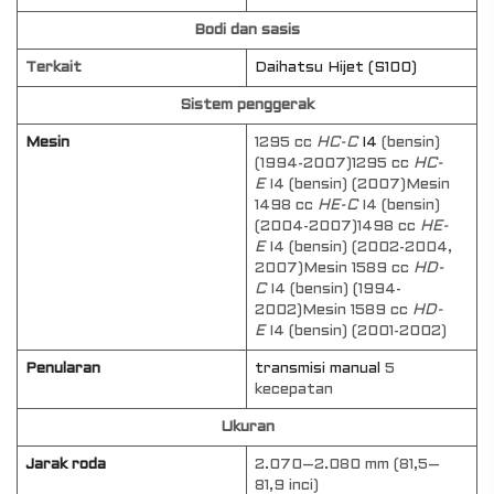
Bodi dan sasis
Terkait
Daihatsu Hijet (S100)
Sistem penggerak
Mesin
1295 cc
HC-C
I4
(bensin)
(1994-2007)1295 cc
HC-
E
I4 (bensin) (2007)Mesin
1498 cc
HE-C
I4 (bensin)
(2004-2007)1498 cc
HE-
E
I4 (bensin) (2002-2004,
2007)Mesin 1589 cc
HD-
C
I4 (bensin) (1994-
2002)Mesin 1589 cc
HD-
E
I4 (bensin) (2001-2002)
Penularan
transmisi manual
5
kecepatan
Ukuran
Jarak roda
2.070–2.080 mm (81,5–
81,9 inci)