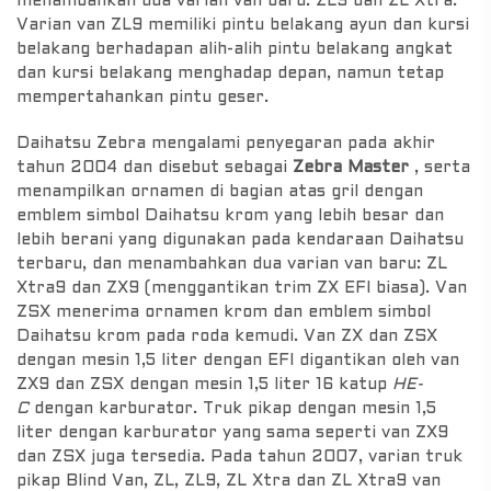
menambahkan dua varian van baru: ZL9 dan ZL Xtra.
Varian van ZL9 memiliki pintu belakang ayun dan kursi
belakang berhadapan alih-alih pintu belakang angkat
dan kursi belakang menghadap depan, namun tetap
mempertahankan pintu geser.
Daihatsu Zebra mengalami penyegaran pada akhir
tahun 2004 dan disebut sebagai
Zebra Master
, serta
menampilkan ornamen di bagian atas gril dengan
emblem simbol Daihatsu krom yang lebih besar dan
lebih berani yang digunakan pada kendaraan Daihatsu
terbaru, dan menambahkan dua varian van baru: ZL
Xtra9 dan ZX9 (menggantikan trim ZX EFI biasa). Van
ZSX menerima ornamen krom dan emblem simbol
Daihatsu krom pada roda kemudi. Van ZX dan ZSX
dengan mesin 1,5 liter dengan EFI digantikan oleh van
ZX9 dan ZSX dengan mesin 1,5 liter 16 katup
HE-
C
dengan karburator. Truk pikap dengan mesin 1,5
liter dengan karburator yang sama seperti van ZX9
dan ZSX juga tersedia. Pada tahun 2007, varian truk
pikap Blind Van, ZL, ZL9, ZL Xtra dan ZL Xtra9 van