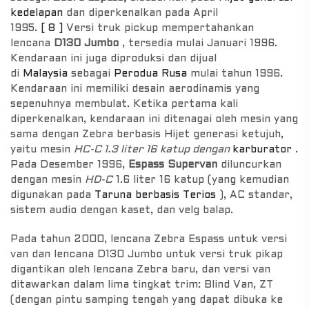
kedelapan
dan diperkenalkan pada April
1995.
[ 8 ]
Versi truk pickup mempertahankan
lencana
D130 Jumbo
, tersedia mulai Januari 1996.
Kendaraan ini juga diproduksi dan dijual
di
Malaysia
sebagai
Perodua Rusa
mulai tahun 1996.
Kendaraan ini memiliki desain aerodinamis yang
sepenuhnya membulat. Ketika pertama kali
diperkenalkan, kendaraan ini ditenagai oleh mesin yang
sama dengan Zebra berbasis Hijet generasi ketujuh,
yaitu mesin
HC-C 1.3 liter 16 katup dengan
karburator
.
Pada Desember 1996,
Espass Supervan
diluncurkan
dengan mesin
HD-C
1.6 liter 16 katup (yang kemudian
digunakan pada
Taruna berbasis Terios
), AC standar,
sistem audio dengan kaset, dan velg balap.
Pada tahun 2000, lencana Zebra Espass untuk versi
van dan lencana D130 Jumbo untuk versi truk pikap
digantikan oleh lencana Zebra baru, dan versi van
ditawarkan dalam lima tingkat trim: Blind Van, ZT
(dengan pintu samping tengah yang dapat dibuka ke