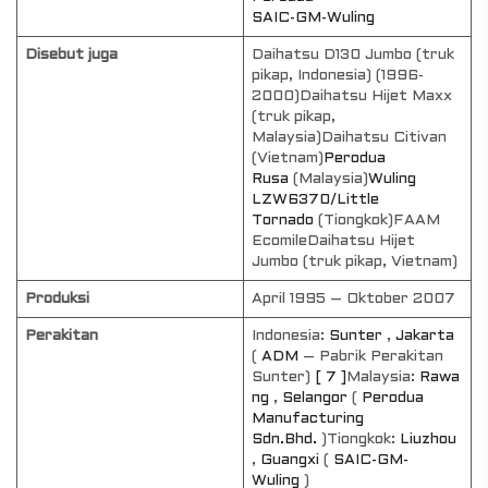
SAIC-GM-Wuling
Disebut juga
Daihatsu D130 Jumbo (truk
pikap, Indonesia) (1996-
2000)Daihatsu Hijet Maxx
(truk pikap,
Malaysia)Daihatsu Citivan
(Vietnam)
Perodua
Rusa
(Malaysia)
Wuling
LZW6370/Little
Tornado
(Tiongkok)FAAM
EcomileDaihatsu Hijet
Jumbo (truk pikap, Vietnam)
Produksi
April 1995 – Oktober 2007
Perakitan
Indonesia:
Sunter
,
Jakarta
(
ADM
– Pabrik Perakitan
Sunter)
[ 7 ]
Malaysia:
Rawa
ng
,
Selangor
(
Perodua
Manufacturing
Sdn.Bhd.
)Tiongkok:
Liuzhou
,
Guangxi
(
SAIC-GM-
Wuling
)