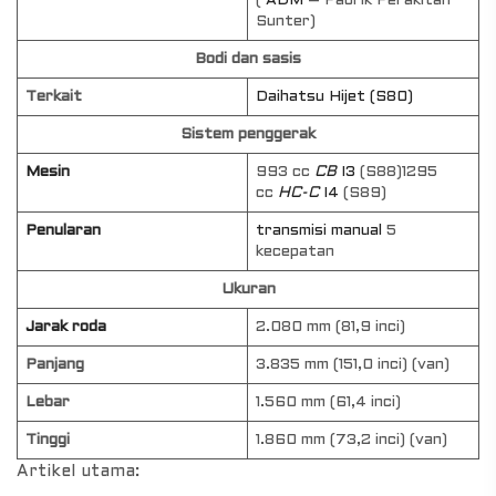
(
ADM
– Pabrik Perakitan
Sunter)
Bodi dan sasis
Terkait
Daihatsu Hijet (S80)
Sistem penggerak
Mesin
993 cc
CB
I3
(S88)1295
cc
HC-C
I4
(S89)
Penularan
transmisi manual
5
kecepatan
Ukuran
Jarak roda
2.080 mm (81,9 inci)
Panjang
3.835 mm (151,0 inci) (van)
Lebar
1.560 mm (61,4 inci)
Tinggi
1.860 mm (73,2 inci) (van)
Artikel utama: