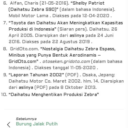
Alfan, Charis (21-05-2016).
“Shelby Patriot
(Daihatsu Zebra S90)”
(dalam bahasa Indonesia).
Mobil Motor Lama . Diakses pada 12-04-2020 .
“Toyota dan Daihatsu Akan Meningkatkan Kapasitas
Produksi di Indonesia”
(Siaran pers). Daihatsu. 26
April 2005. Diarsipkan dari
aslinya
pada 24 Juni
2016. Diakses pada 22 Agustus 2019 .
GridOto.com.
“Nostalgia Daihatsu Zebra Espass,
Minibus yang Punya Bentuk Aerodinamis –
GridOto.com”
.
otoseken.gridoto.com
(dalam bahasa
Indonesia) . Diakses tanggal 11-05-2020 .
“Laporan Tahunan 2002”
(PDF) . Osaka, Jepang:
Daihatsu Motor Co. Maret 2002. hlm. 14. Diarsipkan
dari
aslinya
(PDF) pada 8 Oktober 2013.
“Daihatsu Menghentikan Produksi Zebra”
Sebelumnya
Burung Jalak Putih