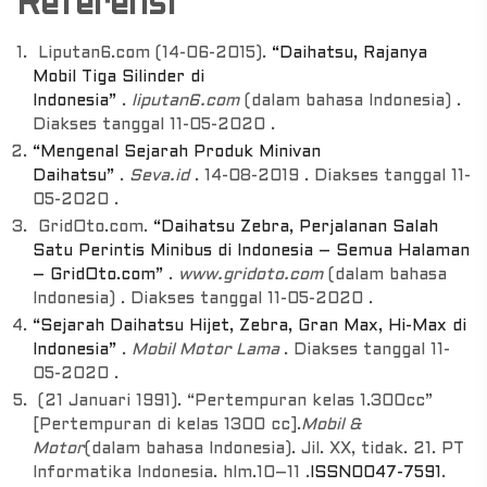
Referensi
Liputan6.com (14-06-2015).
“Daihatsu, Rajanya
Mobil Tiga Silinder di
Indonesia”
.
liputan6.com
(dalam bahasa Indonesia) .
Diakses tanggal 11-05-2020 .
“Mengenal Sejarah Produk Minivan
Daihatsu”
.
Seva.id
. 14-08-2019 . Diakses tanggal 11-
05-2020 .
GridOto.com.
“Daihatsu Zebra, Perjalanan Salah
Satu Perintis Minibus di Indonesia – Semua Halaman
– GridOto.com”
.
www.gridoto.com
(dalam bahasa
Indonesia) . Diakses tanggal 11-05-2020 .
“Sejarah Daihatsu Hijet, Zebra, Gran Max, Hi-Max di
Indonesia”
.
Mobil Motor Lama
. Diakses tanggal 11-
05-2020 .
(21 Januari 1991). “Pertempuran kelas 1.300cc”
[Pertempuran di kelas 1300 cc].
Mobil &
Motor
(dalam bahasa Indonesia). Jil. XX, tidak. 21. PT
Informatika Indonesia. hlm.10–11 .
ISSN
0047-7591
.​