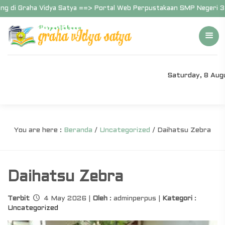
i Graha Vidya Satya ==> Portal Web Perpustakaan SMP Negeri 3 Sura
Saturday, 8 Au
You are here :
Beranda
/
Uncategorized
/
Daihatsu Zebra
Daihatsu Zebra
Terbit
4 May 2026 |
Oleh
: adminperpus |
Kategori
:
Uncategorized