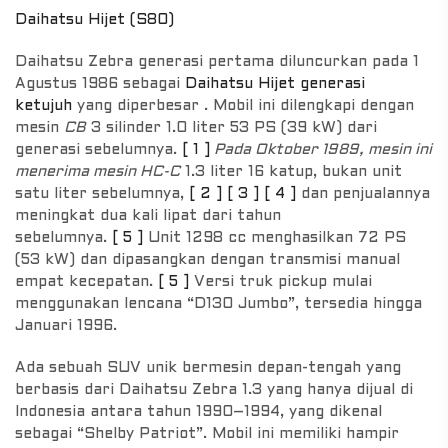
Daihatsu Hijet (S80)
Daihatsu Zebra generasi pertama diluncurkan pada 1
Agustus 1986 sebagai
Daihatsu Hijet generasi
ketujuh
yang diperbesar . Mobil ini dilengkapi dengan
mesin
CB
3 silinder 1.0 liter 53 PS (39 kW) dari
generasi sebelumnya.
[ 1 ]
Pada Oktober 1989, mesin ini
menerima mesin HC-C
1.3 liter 16 katup, bukan unit
satu liter sebelumnya,
[ 2 ]
[ 3 ]
[ 4 ]
dan penjualannya
meningkat dua kali lipat dari tahun
sebelumnya.
[ 5 ]
Unit 1298 cc menghasilkan 72 PS
(53 kW) dan dipasangkan dengan transmisi manual
empat kecepatan.
[ 5 ]
Versi truk pickup mulai
menggunakan lencana “D130 Jumbo”, tersedia hingga
Januari 1996.
Ada sebuah SUV unik bermesin depan-tengah yang
berbasis dari Daihatsu Zebra 1.3 yang hanya dijual di
Indonesia antara tahun 1990–1994, yang dikenal
sebagai “Shelby Patriot”. Mobil ini memiliki hampir