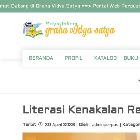
t Datang di Graha Vidya Satya ==> Portal Web Perpustak
BERANDA
PROFIL
KATALOG
BUKU
Y
Literasi Kenakalan R
Terbit
30 April 2026 |
Oleh
: adminperpus |
Kategor