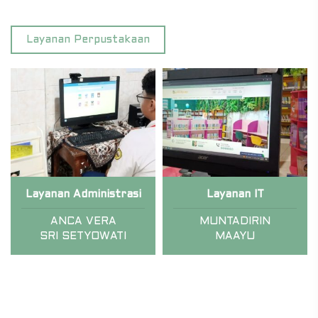
Layanan Perpustakaan
Layanan Administrasi
Layanan IT
ANCA VERA
MUNTADIRIN
SRI SETYOWATI
MAAYU