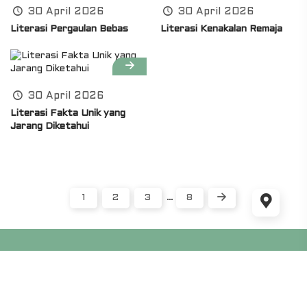
30 April 2026
30 April 2026
Literasi Pergaulan Bebas
Literasi Kenakalan Remaja
30 April 2026
Literasi Fakta Unik yang
Jarang Diketahui
1
2
3
…
8
WP Masjid didukung oleh
Ciuss Creative
dan
Jadwal
Sholat Hari Ini
. Menggunakan CMS
WordPress